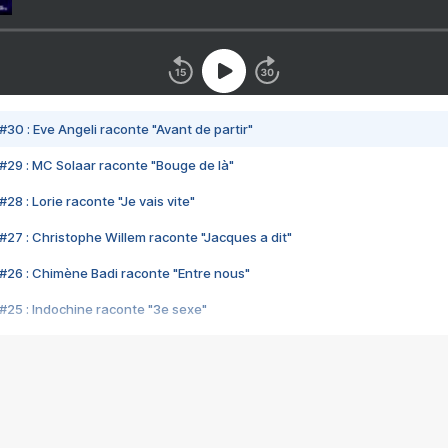
#30 : Eve Angeli raconte "Avant de partir"
#29 : MC Solaar raconte "Bouge de là"
28 : Lorie raconte "Je vais vite"
#27 : Christophe Willem raconte "Jacques a dit"
#26 : Chimène Badi raconte "Entre nous"
#25 : Indochine raconte "3e sexe"
#24 : Zaho raconte "C'est chelou"
#23 : Patrick Bruel raconte "Au café des délices"
#22 : Kyo raconte "Le chemin"