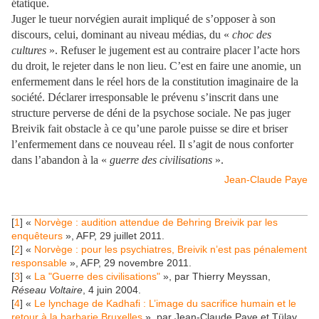
étatique.
Juger le tueur norvégien aurait impliqué de s’opposer à son
discours, celui, dominant au niveau médias, du «
choc des
cultures
». Refuser le jugement est au contraire placer l’acte hors
du droit, le rejeter dans le non lieu. C’est en faire une anomie, un
enfermement dans le réel hors de la constitution imaginaire de la
société. Déclarer irresponsable le prévenu s’inscrit dans une
structure perverse de déni de la psychose sociale. Ne pas juger
Breivik fait obstacle à ce qu’une parole puisse se dire et briser
l’enfermement dans ce nouveau réel. Il s’agit de nous conforter
dans l’abandon à la «
guerre des civilisations
».
Jean-Claude Paye
[
1
] «
Norvège : audition attendue de Behring Breivik par les
enquêteurs
», AFP, 29 juillet 2011.
[
2
] «
Norvège : pour les psychiatres, Breivik n’est pas pénalement
responsable
», AFP, 29 novembre 2011.
[
3
] «
La "Guerre des civilisations"
», par Thierry Meyssan,
Réseau Voltaire
, 4 juin 2004.
[
4
] «
Le lynchage de Kadhafi : L’image du sacrifice humain et le
retour à la barbarie Bruxelles
», par Jean-Claude Paye et Tülay