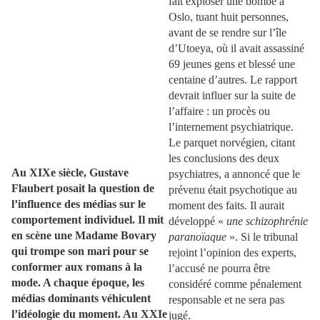
fait exploser une bombe à
Oslo, tuant huit personnes,
avant de se rendre sur l’île
d’Utoeya, où il avait assassiné
69 jeunes gens et blessé une
centaine d’autres. Le rapport
devrait influer sur la suite de
l’affaire : un procès ou
l’internement psychiatrique.
Le parquet norvégien, citant
les conclusions des deux
Au XIXe siècle, Gustave
psychiatres, a annoncé que le
Flaubert posait la question de
prévenu était psychotique au
l’influence des médias sur le
moment des faits. Il aurait
comportement individuel. Il mit
développé «
une schizophrénie
en scène une Madame Bovary
paranoïaque
». Si le tribunal
qui trompe son mari pour se
rejoint l’opinion des experts,
conformer aux romans à la
l’accusé ne pourra être
mode. A chaque époque, les
considéré comme pénalement
médias dominants véhiculent
responsable et ne sera pas
l’idéologie du moment. Au XXIe
jugé.