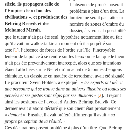
siècle, ils propagent celle de
L’absence de procès poserait
l’Empire : le « choc des
problème à plus d’un titre. La
civilisations », et produisent des
lumière ne serait pas faite sur
Behring Breivik et des
nombre de zones d’ombre du
Mohamed Merah.
dossier, à savoir : la possibilité
que le tueur n’ait pas été seul, hypothèse notamment liée au fait
qu’il avait un walkie-talkie au moment où il a perpétré son
acte [
1
], l’absence de forces de l’ordre sur l’île, l’incroyable
lenteur de la police à se rendre sur les lieux ou le fait que le tueur
n’ait pas été préventivement intercepté, alors que ses intentions
étaient affichées sur le Net et qu’un achat de 6 tonnes d’engrais
chimique, un classique en matière de terrorisme, avait été signalé.
Le procureur Svein Holden, a expliqué : «
les experts ont décrit
une personne qui se trouve dans un univers illusoire où toutes ses
pensées et ses gestes sont régis par ses illusions
» [
2
]. Il rejoint
ainsi les positions de l’avocat d’Anders Behring Breivik. Ce
dernier avait d’abord déclaré que son client était probablement
«
dément
». Ensuite, il avait préféré affirmer qu’il avait «
sa
propre perception de la réalité
. »
Ces déclarations posent problème à plus d’un titre. Que Beiring