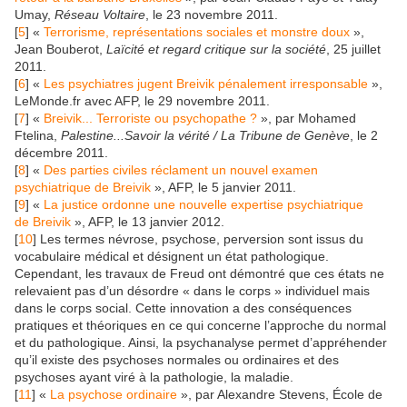
Umay,
Réseau Voltaire
, le 23 novembre 2011.
[
5
] «
Terrorisme, représentations sociales et monstre doux
»,
Jean Bouberot,
Laïcité et regard critique sur la société
, 25 juillet
2011.
[
6
] «
Les psychiatres jugent Breivik pénalement irresponsable
»,
LeMonde.fr avec AFP, le 29 novembre 2011.
[
7
] «
Breivik... Terroriste ou psychopathe ?
», par Mohamed
Ftelina,
Palestine...Savoir la vérité / La Tribune de Genève
, le 2
décembre 2011.
[
8
] «
Des parties civiles réclament un nouvel examen
psychiatrique de Breivik
», AFP, le 5 janvier 2011.
[
9
] «
La justice ordonne une nouvelle expertise psychiatrique
de Breivik
», AFP, le 13 janvier 2012.
[
10
] Les termes névrose, psychose, perversion sont issus du
vocabulaire médical et désignent un état pathologique.
Cependant, les travaux de Freud ont démontré que ces états ne
relevaient pas d’un désordre « dans le corps » individuel mais
dans le corps social. Cette innovation a des conséquences
pratiques et théoriques en ce qui concerne l’approche du normal
et du pathologique. Ainsi, la psychanalyse permet d’appréhender
qu’il existe des psychoses normales ou ordinaires et des
psychoses ayant viré à la pathologie, la maladie.
[
11
] «
La psychose ordinaire
», par Alexandre Stevens, École de