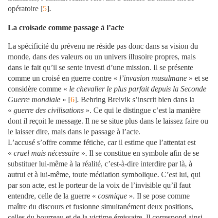
opératoire [
5
].
La croisade comme passage à l’acte
La spécificité du prévenu ne réside pas donc dans sa vision du
monde, dans des valeurs ou un univers illusoire propres, mais
dans le fait qu’il se sente investi d’une mission. Il se présente
comme un croisé en guerre contre «
l’invasion musulmane
» et se
considère comme «
le chevalier le plus parfait depuis la Seconde
Guerre mondiale
» [
6
]. Behring Breivik s’inscrit bien dans la
«
guerre des civilisations
». Ce qui le distingue c’est la manière
dont il reçoit le message. Il ne se situe plus dans le laissez faire ou
le laisser dire, mais dans le passage à l’acte.
L’accusé s’offre comme fétiche, car il estime que l’attentat est
«
cruel mais nécessaire
». Il se constitue en symbole afin de se
substituer lui-même à la réalité, c’est-à-dire interdire par là, à
autrui et à lui-même, toute médiation symbolique. C’est lui, qui
par son acte, est le porteur de la voix de l’invisible qu’il faut
entendre, celle de la guerre «
cosmique
». Il se pose comme
maître du discours et fusionne simultanément deux positions,
celles du bourreau et de la victime émissaire. Il correspond ainsi