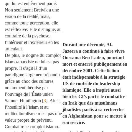
qui lui est entièrement parlé.
Non seulement Breivik a une
vision de la réalité, mais,
comme toute perception, elle
est réflexive. Elle distingue, au
contraire de la psychose,
l’intérieur et l’extérieur en les
Durant une décennie, Al-
articulant.
Jazeera a continué à faire vivre
De plus, le dogme du complot
Oussama Ben Laden, pourtant
islamo-marxiste ne lui est pas
mort et enterré publiquement en
propre. Il s’agit là d’un
décembre 2001. Cette fiction
paradigme largement répandu
était indispensable à la stratégie
grâce au choc des cultures,
US de contrôle du leadership
notamment théorisé par
islamique. Elle a inspiré aussi
l’ouvrage de l’États-unien
bien les GI’s partis le combattre
Samuel Huntington [
3
]. Ainsi,
en Irak que des musulmans
l’hostilité à l’islam et au
jihadistes partis à sa recherche
multiculturalisme n’est pas une
en Afghanistan pour se mettre à
valeur propre du prévenu.
son service.
Combattre le complot islamo-