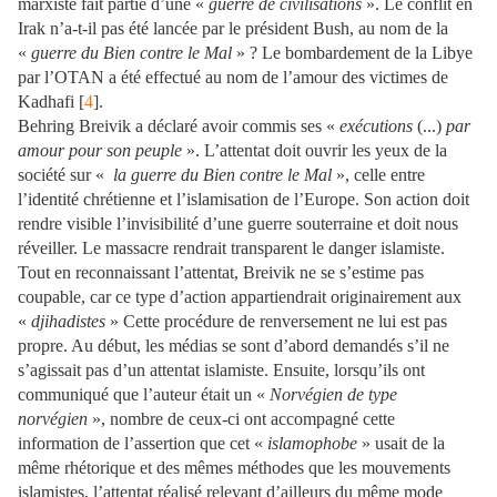
marxiste fait partie d’une «
guerre de civilisations
». Le conflit en
Irak n’a-t-il pas été lancée par le président Bush, au nom de la
«
guerre du Bien contre le Mal
» ? Le bombardement de la Libye
par l’OTAN a été effectué au nom de l’amour des victimes de
Kadhafi [
4
].
Behring Breivik a déclaré avoir commis ses «
exécutions
(...)
par
amour pour son peuple
». L’attentat doit ouvrir les yeux de la
société sur «
la guerre du Bien contre le Mal
», celle entre
l’identité chrétienne et l’islamisation de l’Europe. Son action doit
rendre visible l’invisibilité d’une guerre souterraine et doit nous
réveiller. Le massacre rendrait transparent le danger islamiste.
Tout en reconnaissant l’attentat, Breivik ne se s’estime pas
coupable, car ce type d’action appartiendrait originairement aux
«
djihadistes
» Cette procédure de renversement ne lui est pas
propre. Au début, les médias se sont d’abord demandés s’il ne
s’agissait pas d’un attentat islamiste. Ensuite, lorsqu’ils ont
communiqué que l’auteur était un «
Norvégien de type
norvégien
», nombre de ceux-ci ont accompagné cette
information de l’assertion que cet «
islamophobe
» usait de la
même rhétorique et des mêmes méthodes que les mouvements
islamistes, l’attentat réalisé relevant d’ailleurs du même mode